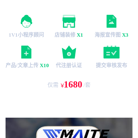
无忧服务
1V1小程序顾问
店铺装修
X1
海报宣传图
X3
产品/文章上传
X10
代注册认证
提交审核发布
1680
仅需
/套
￥
盐山县小程序开发案例