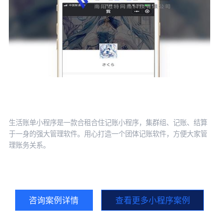
生活账单小程序
生活账单小程序是一款合租合住记账小程序，集群组、记账、结算
成
于一身的强大管理软件。用心打造一个团体记账软件，方便大家管
顾
理账务关系。
咨询案例详情
查看更多小程序案例
400+企事业单位的信赖