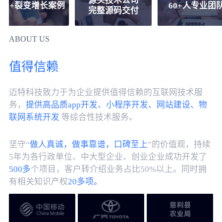
源头技术公司
+裂变增长案例
60+人专业团队
完整源码交付
ABOUT US
为企业提供
值得信赖
的互联网技术服务
迈特科技致力于为企业提供值得信赖的互联网技术服
务，
提供高品质app开发、小程序开发、网站建设、物
联网系统开发
等综合性技术服务。
坚守“
做人真诚，做事靠谱，口碑至上
”的价值观，持续
5年为各行政单位、中大型企业、创业企业成功开发了
500多
个项目，客户转介绍业务占比50%以上。同时拥
有相关知识产权
20多项。