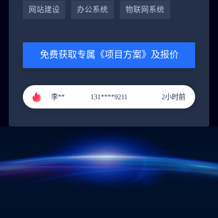
网站建设
办公系统
物联网系统
黄**
151****9288
4小时前
免费获取专属《项目方案》及报价
郭**
151****3221
1小时前
李**
131****9211
2小时前
张**
136****4686
3小时前
黄**
151****9288
4小时前
郭**
151****3221
1小时前