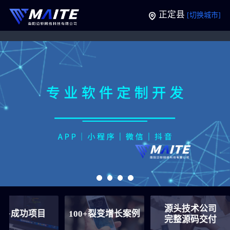
正定县
[切换城市]
源头技术公司
功项目
100+裂变增长案例
6
完整源码交付