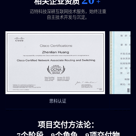
相关企业资质
+
迈特科技深耕互联网技术服务，始终注重
自主技术开发与沉淀。
思科认证
思科认证
付费阅读系统
项目交付方法论：
7个阶段，9个角色，9项交付物