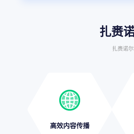
扎赉
扎赉诺尔
高效内容传播