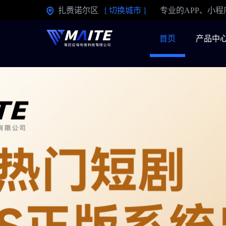
扎赉诺尔区
[
切换城市
]
专业的APP、小
首页
产品中