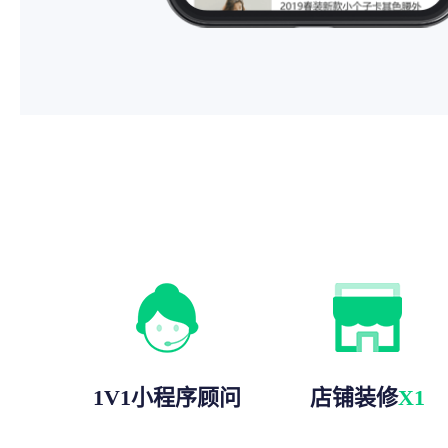
1V1小程序顾问
店铺装修
X1