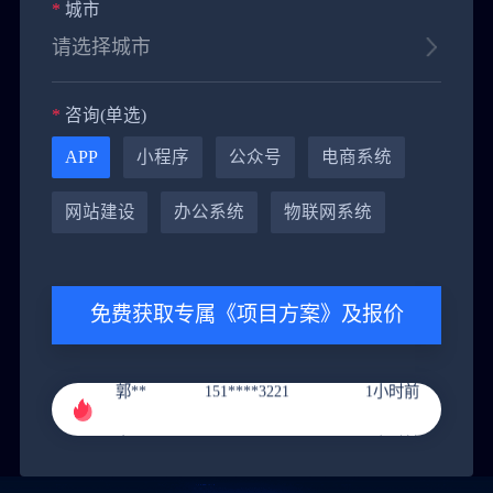
*
城市
*
咨询(单选)
APP
小程序
公众号
电商系统
网站建设
办公系统
物联网系统
黄**
151****9288
4小时前
免费获取专属《项目方案》及报价
郭**
151****3221
1小时前
李**
131****9211
2小时前
张**
136****4686
3小时前