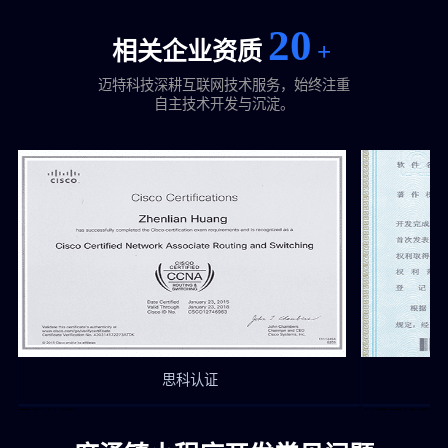
20
相关企业资质
+
迈特科技深耕互联网技术服务，始终注重
自主技术开发与沉淀。
思科认证
思科认证
付费阅读系统